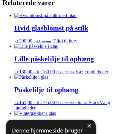
Relaterede varer
Hvid glasblomst på stilk
kr.
200,00
Tilføj til kurv
Inkl. moms
Lille påskelilje til ophæng
Prisinterval:
Dette
kr.
130,00
–
kr.
160,00
Vælg muligheder
Inkl. moms
kr.130,00
vare
til
har
kr.160,00
flere
Påskelilje til ophæng
varianter.
Mulighedern
Prisinterval:
kr.
165,00
–
kr.
195,00
Out of Stock
Vælg
Inkl. moms
kan
Dette
kr.165,00
muligheder
vælges
vare
til
på
har
kr.195,00
varesiden
×
flere
Vintergæk til ophæng
varianter.
Denne hjemmeside bruger