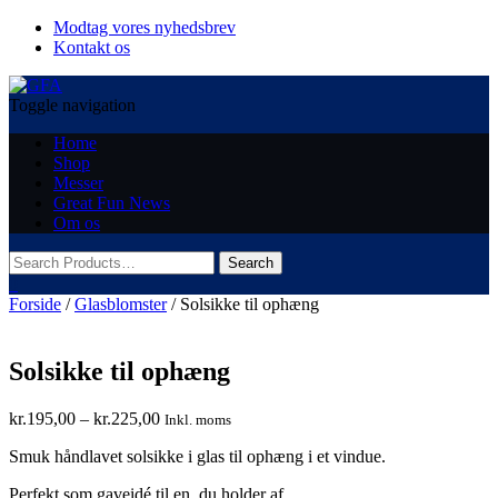
Modtag vores nyhedsbrev
Kontakt os
Toggle navigation
Home
Shop
Messer
Great Fun News
Om os
0
Forside
/
Glasblomster
/ Solsikke til ophæng
Solsikke til ophæng
Prisinterval:
kr.
195,00
–
kr.
225,00
Inkl. moms
kr.195,00
Smuk håndlavet solsikke i glas til ophæng i et vindue.
til
kr.225,00
Perfekt som gaveidé til en, du holder af.