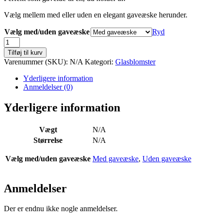
Vælg mellem med eller uden en elegant gaveæske herunder.
Vælg med/uden gaveæske
Ryd
Solsikke
til
Tilføj til kurv
ophæng
Varenummer (SKU):
N/A
Kategori:
Glasblomster
antal
Yderligere information
Anmeldelser (0)
Yderligere information
Vægt
N/A
Størrelse
N/A
Vælg med/uden gaveæske
Med gaveæske
,
Uden gaveæske
Anmeldelser
Der er endnu ikke nogle anmeldelser.