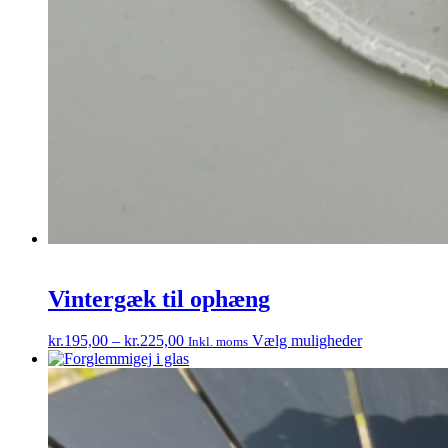
Vintergæk til ophæng
Prisinterval:
Dette
kr.
195,00
–
kr.
225,00
Vælg muligheder
Inkl. moms
kr.195,00
vare
til
har
kr.225,00
flere
varianter.
Mulighedern
kan