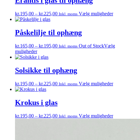
Erantis i glas til ophæng
varianter.
Mulighedern
Prisinterval:
Dette
kr.
195,00
–
kr.
225,00
Vælg muligheder
Inkl. moms
kan
kr.195,00
vare
vælges
til
har
på
kr.225,00
flere
Påskelilje til ophæng
varesiden
varianter.
Mulighedern
Prisinterval:
kr.
165,00
–
kr.
195,00
Out of Stock
Vælg
Inkl. moms
kan
Dette
kr.165,00
muligheder
vælges
vare
til
på
har
kr.195,00
varesiden
flere
Solsikke til ophæng
varianter.
Mulighederne
Prisinterval:
Dette
kr.
195,00
–
kr.
225,00
Vælg muligheder
Inkl. moms
kan
kr.195,00
vare
vælges
til
har
på
kr.225,00
flere
Krokus i glas
varesiden
varianter.
Mulighedern
Prisinterval:
Dette
kr.
195,00
–
kr.
225,00
Vælg muligheder
Inkl. moms
kan
kr.195,00
vare
vælges
til
har
på
kr.225,00
flere
varesiden
varianter.