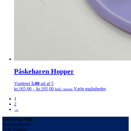
Påskeharen Hopper
Vurderet
5.00
ud af 5
Prisinterval:
Dette
kr.
165,00
–
kr.
195,00
Vælg muligheder
Inkl. moms
kr.165,00
vare
1
til
har
2
kr.195,00
flere
→
varianter.
Mulighedern
Great Fun Arts
kan
Tornestykket 8
vælges
2720 Vanløse
på