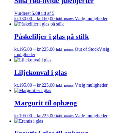
Små rød-hvide julehjerter
Vurderet
5.00
ud af 5
Prisinterval:
Dette
kr.
130,00
–
kr.
160,00
Vælg muligheder
Inkl. moms
kr.130,00
vare
til
har
kr.160,00
flere
Påskeliljer i glas på stilk
varianter.
Mulighedern
Prisinterval:
kr.
195,00
–
kr.
225,00
Out of Stock
Vælg
Inkl. moms
kan
Dette
kr.195,00
muligheder
vælges
vare
til
på
har
kr.225,00
varesiden
flere
Liljekonval i glas
varianter.
Mulighederne
Prisinterval:
Dette
kr.
195,00
–
kr.
225,00
Vælg muligheder
Inkl. moms
kan
kr.195,00
vare
vælges
til
har
på
kr.225,00
flere
Margurit til ophæng
varesiden
varianter.
Mulighedern
Prisinterval:
Dette
kr.
195,00
–
kr.
225,00
Vælg muligheder
Inkl. moms
kan
kr.195,00
vare
vælges
til
har
på
kr.225,00
flere
varesiden