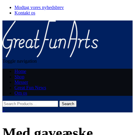
Modtag vores nyhedsbrev
Kontakt os
Toggle navigation
Home
Shop
Messer
Great Fun News
Om os
0
Med gaveæske