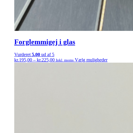
Forglemmigej i glas
Vurderet
5.00
ud af 5
Prisinterval:
Dette
kr.
195,00
–
kr.
225,00
Vælg muligheder
Inkl. moms
kr.195,00
vare
til
har
kr.225,00
flere
varianter.
Mulighedern
kan
vælges
på
varesiden