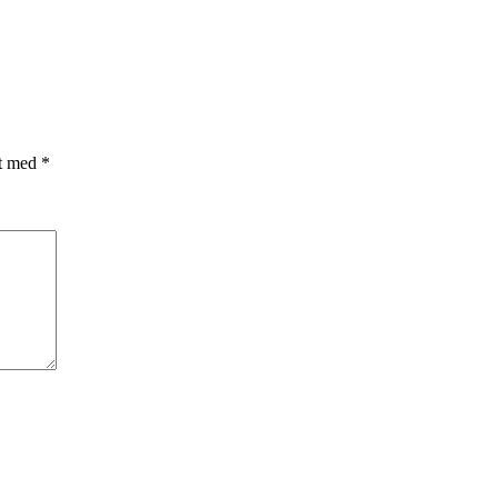
et med
*