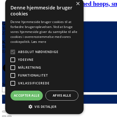
×
flere
Juleøreringe – juletræer med hoops, s
varianter.
Denne hjemmeside bruger
Mulighederne
cookies
kr.
175,00
Tilføj til kurv
Inkl. moms
kan
vælges
Denne hjemmeside bruger cookies til at
Great Fun Arts
på
forbedre brugeroplevelsen. Ved at bruge
Tornestykket 8
varesiden
vores hjemmeside giver du samtykke til alle
2720 Vanløse
cookies i overensstemmelse med vores
cookiepolitik.
Læs mere
Kontakt
Telefon: 53639738
Email: info@greatfunarts.com
ABSOLUT NØDVENDIGE
YDEEVNE
Facebook
Instagram
MÅLRETNING
FUNKTIONALITET
UKLASSIFICEREDE
Søg
Søg
ACCEPTER ALLE
AFVIS ALLE
© Great Fun Arts, All rights reserved
VIS DETALJER