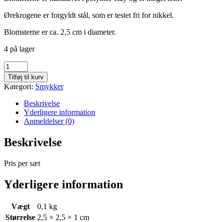
Ørekrogene er forgyldt stål, som er testet fri for nikkel.
Blomsterne er ca. 2,5 cm i diameter.
4 på lager
Øreringe
med
Tilføj til kurv
hvide
Kategori:
Smykker
blomster
antal
Beskrivelse
Yderligere information
Anmeldelser (0)
Beskrivelse
Pris per sæt
Yderligere information
Vægt
0,1 kg
Størrelse
2,5 × 2,5 × 1 cm