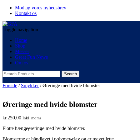
Modtag vores nyhedsbrev
Kontakt os
Toggle navigation
Home
Shop
Messer
Great Fun News
Om os
0
Forside
/
Smykker
/ Øreringe med hvide blomster
Øreringe med hvide blomster
kr.
250,00
Inkl. moms
Flotte hængeøreringe med hvide blomster.
Blomsterne er håndlavet i polymer-clay og er meget lette.