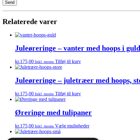
Relaterede varer
Juleøreringe – vanter med hoops i gul
kr.
175,00
Tilføj til kurv
Inkl. moms
Juleøreringe – juletræer med hoops, st
kr.
175,00
Tilføj til kurv
Inkl. moms
Øreringe med tulipaner
Dette
kr.
175,00
Vælg muligheder
Inkl. moms
vare
har