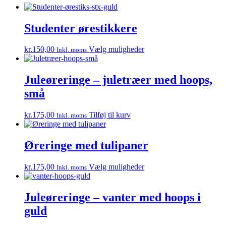
Studenter ørestikkere
Dette
kr.
150,00
Vælg muligheder
Inkl. moms
vare
har
flere
Juleøreringe – juletræer med hoops,
varianter.
små
Mulighederne
kan
vælges
kr.
175,00
Tilføj til kurv
Inkl. moms
på
varesiden
Øreringe med tulipaner
Dette
kr.
175,00
Vælg muligheder
Inkl. moms
vare
har
flere
Juleøreringe – vanter med hoops i
varianter.
guld
Mulighederne
kan