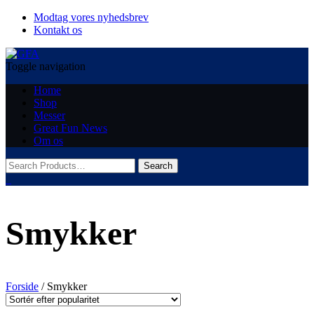
Modtag vores nyhedsbrev
Kontakt os
Toggle navigation
Home
Shop
Messer
Great Fun News
Om os
0
Smykker
Forside
/ Smykker