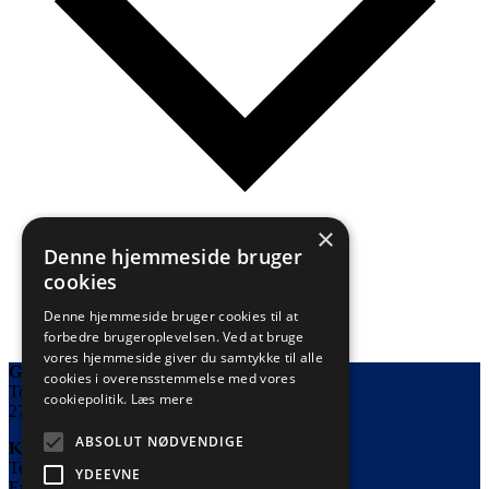
×
Google kalender
Denne hjemmeside bruger
iCalendar
Outlook 365
cookies
Outlook Live
Eksporter .ics-fil
Denne hjemmeside bruger cookies til at
Eksport Outlook .ics-fil
forbedre brugeroplevelsen. Ved at bruge
vores hjemmeside giver du samtykke til alle
Great Fun Arts
cookies i overensstemmelse med vores
Tornestykket 8
cookiepolitik.
Læs mere
2720 Vanløse
ABSOLUT NØDVENDIGE
Kontakt
Telefon: 53639738
YDEEVNE
Email: info@greatfunarts.com