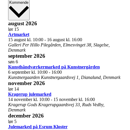
Vælg
Kommende
dato.
august 2026
lør
15
Artmarket
15 august kl. 10:00
-
16 august kl. 16:00
Galleri Per Hillo
Pilegården, Elmesvinget 38, Slagelse,
Denmark
september 2026
søn
6
Kunsthåndværkermarked på Kunstnergården
6 september kl. 10:00
-
16:00
Kunstnergaarden
Kunstnergaardsvej 1, Dianalund, Denmark
november 2026
lør
14
Kragerup julemarked
14 november kl. 10:00
-
15 november kl. 16:00
Kragerup Gods
Kragerupgaardsvej 33, Ruds Vedby,
Denmark
december 2026
lør
5
Julemarked på Esrum Kloster