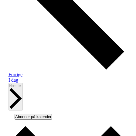
Begivenheder
Forrige
I dag
Begivenheder
Næste
Abonner på kalender