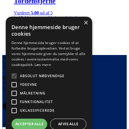
Tordenstjerne
Vurderet
5.00
ud af 5
Dette
kr.
95,00
Vælg muligheder
Inkl. moms
×
vare
Denne hjemmeside bruger
har
cookies
flere
Øreringe med tulipaner
varianter.
Denne hjemmeside bruger cookies til at
Mulighederne
Dette
kr.
175,00
Vælg muligheder
forbedre brugeroplevelsen. Ved at bruge
Inkl. moms
kan
vare
vores hjemmeside giver du samtykke til alle
vælges
Great Fun Arts
har
cookies i overensstemmelse med vores
på
Tornestykket 8
flere
varesiden
cookiepolitik.
Læs mere
2720 Vanløse
varianter.
Mulighederne
ABSOLUT NØDVENDIGE
Kontakt
kan
Telefon: 53639738
vælges
YDEEVNE
Email: info@greatfunarts.com
på
MÅLRETNING
varesiden
FUNKTIONALITET
Facebook
Instagram
UKLASSIFICEREDE
ACCEPTER ALLE
AFVIS ALLE
Søg