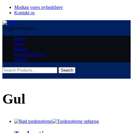
Modtag vores nyhedsbrev
Kontakt os
Toggle navigation
Home
Shop
Messer
Great Fun News
Om os
0
Gul