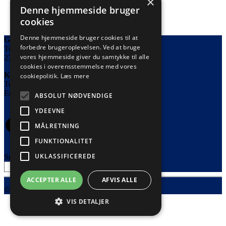
×
Husnummer i glas
Denne hjemmeside bruger
cookies
Dette
kr.
150,00
Vælg indstillinger
Inkl. moms
produkt
Denne hjemmeside bruger cookies til at
Great Fun Arts
har
forbedre brugeroplevelsen. Ved at bruge
Tornestykket 8
muligheder,
vores hjemmeside giver du samtykke til alle
2720 Vanløse
der
cookies i overensstemmelse med vores
kan
Kontakt
cookiepolitik.
Læs mere
vælges
Telefon: 53639738
på
Email: info@greatfunarts.com
produkt
ABSOLUT NØDVENDIGE
siden
YDEEVNE
Facebook
Instagram
MÅLRETNING
FUNKTIONALITET
UKLASSIFICEREDE
Søg
Søg
ACCEPTER ALLE
AFVIS ALLE
© Great Fun Arts, All rights reserved
VIS DETALJER