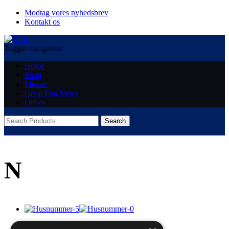
Modtag vores nyhedsbrev
Kontakt os
Toggle navigation
Home
Shop
Messer
Great Fun News
Om os
0
N