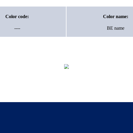
Color code:
Color name:
----
BE name